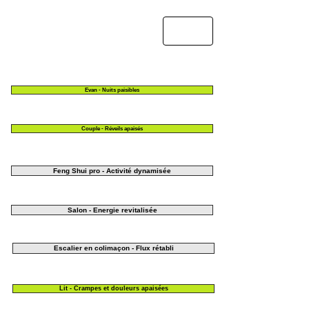
Evan - Nuits paisibles
Couple - Réveils apaisés
Feng Shui pro - Activité dynamisée
Salon - Energie revitalisée
Escalier en colimaçon - Flux rétabli
Lit - Crampes et douleurs apaisées