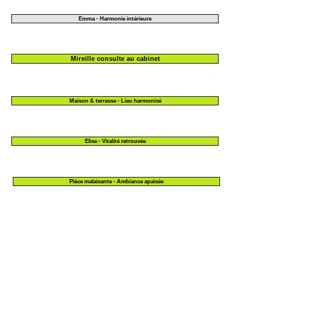
Emma - Harmonie intérieure
Mireille consulte au cabinet
Maison & terrasse - Lieu harmonisé
Elise - Vitalité retrouvée
Pièce malaisante - Ambiance apaisée
Emma - Ambiance harmonisée