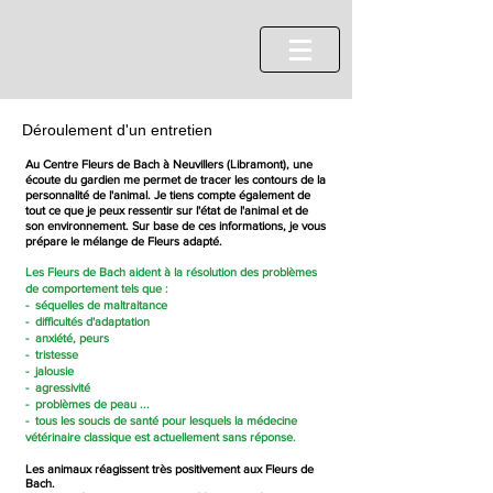
Déroulement d'un entretien
Au Centre Fleurs de Bach à Neuvillers (Libramont), une
écoute du gardien me permet de tracer les contours de la
personnalité de l'animal. Je tiens compte également de
tout ce que je peux ressentir sur l'état de l'animal et de
son environnement. Sur base de ces informations, je vous
prépare le mélange de Fleurs adapté.
Les Fleurs de Bach aident à la résolution des problèmes
de comportement tels que :​
- séquelles de maltraitance
- difficultés d'adaptation
- anxiété, peurs
- tristesse
- jalousie
- agressivité
- problèmes de peau ...
- tous les soucis de santé pour lesquels la médecine
vétérinaire classique est actuellement sans réponse.
Les animaux réagissent très positivement aux Fleurs de
Bach.