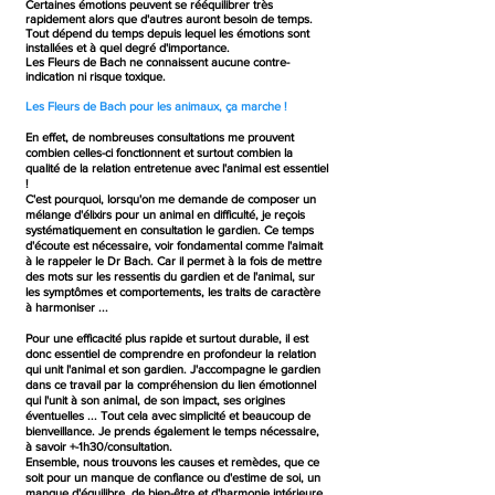
Certaines émotions peuvent se rééquilibrer très
rapidement alors que d'autres auront besoin de temps.
Tout dépend du temps depuis lequel les émotions sont
installées et à quel degré d'importance.
Les Fleurs de Bach ne connaissent aucune contre-
indication ni risque toxique.
Les Fleurs de Bach pour les animaux, ça marche !
En effet, de nombreuses consultations me prouvent
combien celles-ci fonctionnent et surtout combien la
qualité de la relation entretenue avec l'animal est essentiel
!
C'est pourquoi, lorsqu'on me demande de composer un
mélange d'élixirs pour un animal en difficulté, je reçois
systématiquement en consultation le gardien. Ce temps
d'écoute est nécessaire, voir fondamental comme l'aimait
à le rappeler le Dr Bach. Car il permet à la fois de mettre
des mots sur les ressentis du gardien et de l'animal, sur
les symptômes et comportements, les traits de caractère
à harmoniser ...
Pour une efficacité plus rapide et surtout durable, il est
donc essentiel de comprendre en profondeur la relation
qui unit l'animal et son gardien. J'accompagne le gardien
dans ce travail par la compréhension du lien émotionnel
qui l'unit à son animal, de son impact, ses origines
éventuelles ... Tout cela avec simplicité et beaucoup de
bienveillance. Je prends également le temps nécessaire,
à savoir +-1h30/consultation.
Ensemble, nous trouvons les causes et remèdes, que ce
soit pour un manque de confiance ou d'estime de soi, un
manque d'équilibre, de bien-être et d'harmonie intérieure,