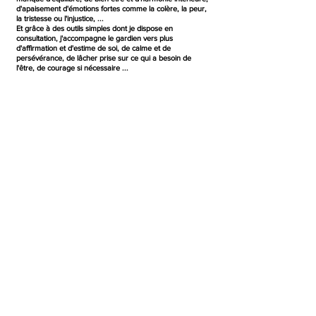
d'apaisement d'émotions fortes comme la colère, la peur,
la tristesse ou l'injustice, ...
Et grâce à des outils simples dont je dispose en
consultation, j'accompagne le gardien vers plus
d'affirmation et d'estime de soi, de calme et de
persévérance, de lâcher prise sur ce qui a besoin de
l'être, de courage si nécessaire ...
Avant chaque consultation, un travail intuitif me permet de
ne pas avoir besoin de rencontrer l'animal. La présence
du gardien est suffisante pour effectuer le travail
d'équilibrage.
En fin de consultation, je vous offre 2 mélanges de
FLEURS DE BACH, un pour vous et un pour votre animal
pour un traitement de +- 1 mois. Plusieurs consultations
sont bien souvent nécessaires pour encrer les résultats.