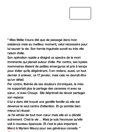
" Miss Mélie n'aura été que de passage dans mon
existence mais au meilleur moment, celui nécessaire pour
lui sauver la vie. Son hernie inguinale aurait eu très vite
raison d'elle.
Son opération rapide a éloigné ce spectre de la mort
imminente qui planait autour d'elle. Par contre, ses kystes
mammaires étaient de petites envergures et pris à temps
pour éviter qu'ils dégénèrent. Il en restera, aussi, un tout
dernier à enlever, ce 17 janvier, mais cela ne devrait être
qu'un détail.
Par contre, libérée de ses douleurs chroniques, la miss
ne supportait plus le partage des caresses ni avec sa
sœur, ni avec Choupi. Elle déprimait de devoir partager
son espace.
Il lui a donc été trouvé une gentille famille où elle est
devenue le seul centre d'attention. Et ça semble bien
mieux lui réussir.
Je l'ai aimée de tout mon cœur mais elle en a décidé
autrement. C'est la vie ... Mais je suis heureuse qu'elle
soit à nouveau épanouie. Et c'est le plus important.
Merci à
Myriam Maury
pour ses généreux conseils. "