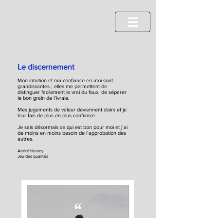
Le discernement
Mon intuition et ma confiance en moi sont
grandissantes ;
elles me permettent de
distinguer facilement le vrai du faux, de séparer
le bon grain de l’ivraie.
Mes jugements de valeur deviennent clairs
et je
leur fais de plus en plus confiance.
Je sais désormais ce qui est bon pour moi e
t j’ai
de moins en moins besoin de l’approbation des
autres.
André Harvey
Jeu des qualités