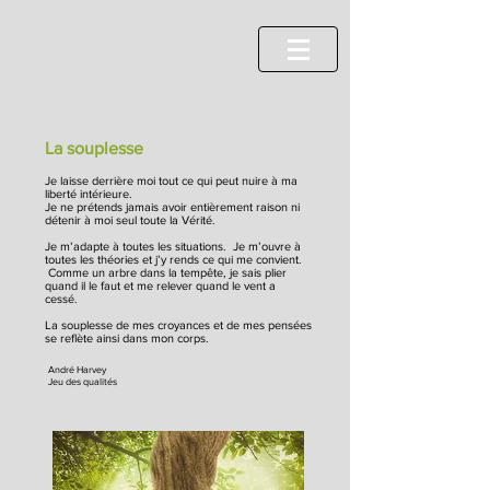
La souplesse
Je laisse derrière moi tout ce qui peut nuire
à ma
liberté intérieure.
Je ne prétends jamais avoir entièrement raison
ni
détenir à moi seul toute la Vérité.
Je m’adapte à toutes les situations.
Je m’ouvre à
toutes les théories et j’y rends
ce qui me convient.
Comme un arbre dans la tempête, je sais
plier
quand il le faut et me relever quand
le vent a
cessé.
La souplesse de mes croyances et de mes pensées
se reflète ainsi dans mon corps.
André Harvey
Jeu des qualités