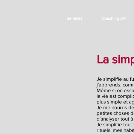
Services
Coaching DP
La simp
Je simplifie au f
j'apprends, comm
Même si on essa
la vie est compli
plus simple et a
Je me nourris d
petites choses d
d'analyser tout 
Je simplifie tout 
rituels,
mes habit