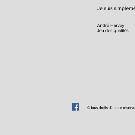
Je suis simpleme
André Harvey
Jeu des qualités
© tous droits d'auteur réser