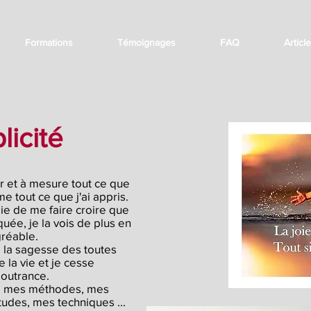
Formations
Témoignages
FAQ
Articl
licité
ur et à mesure tout ce que
e tout ce que j'ai appris.
ie de me faire croire
que
quée, je la vois
de plus en
gréable.
e la sagesse
des toutes
e la vie
et je cesse
à outrance.
:
mes méthodes, mes
udes, mes techniques ...