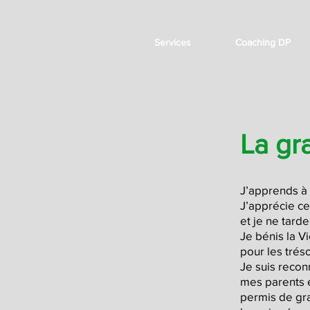
Services
Coaching DP
La gr
J’apprends à
J’apprécie ce
et je ne tarde
Je bénis la Vi
pour les trés
Je suis recon
mes parents e
permis de gra