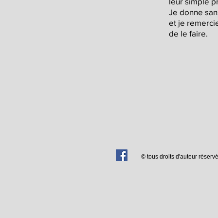
leur simple 
Je donne sans
et je remercie
de le faire.
© tous droits d'auteur réser