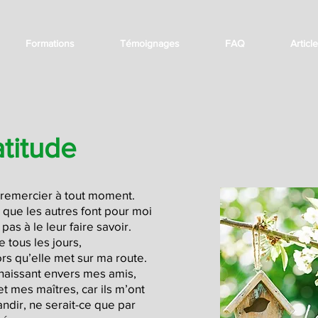
Formations
Témoignages
FAQ
Articl
atitude
 remercier à tout moment.
 que les autres font pour moi
 pas à le leur faire savoir.
e tous les jours,
ors qu’elle met sur ma route.
naissant envers mes amis,
t mes maîtres, car ils m’ont
ndir, ne serait-ce que par