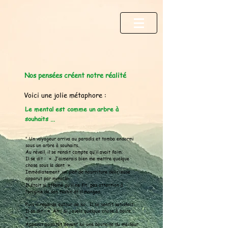
Nos pensées créent notre réalité
Voici une jolie métaphore :
Le mental est comme un arbre à
souhaits ...
" U
n voyageur arriva au paradis et tomba endormi
sous un arbre à souhaits.
Au réveil, il se rendit compte qu’il avait faim.
Il se dit : « J’aimerais bien me mettre quelque
chose sous la dent ».
Immédiatement, un plat de nourriture délicieuse
apparut par miracle.
Il était si affamé qu’il ne fit pas attention à
l’origine de son festin et il mangea.
Puis il regarda autour de lui. Il se sentit satisfait.
Il se dit : « Ah ! Si j’avais quelque chose à boire …
».
Apparut aussitôt devant lui une bouteille du meilleur