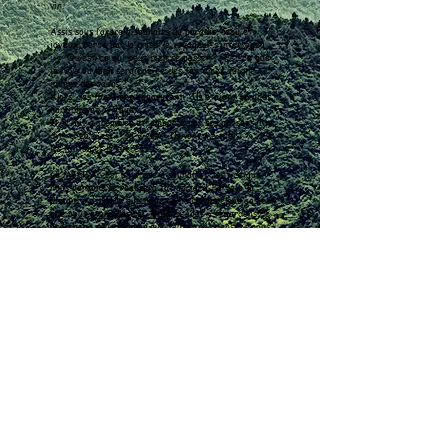
vin.
Assis sous l’arbre à souhaits du paradis, repu et
joyeux, bercé par la brise, le voyageur s’interrogea
:
« Qu’est-ce qui peut bien se passer ?
Est-ce que
je rêve ou bien seraient-ce des fantômes qui me
jouent des tours ? »
Alors, des fantômes apparurent. Ils étaient féroces,
horribles et affreux.
Il se mit à trembler et, emporté par ses pensées,il se
dit : « ça y est ! ça y est ! Ils vont me tuer ! »
Et
les fantômes le tuèrent.
Le MENTAL est un arbre à souhaits :
tout ce que
nous pensons se réalisera tôt ou tard.
Parfois, la
distance est telle que nous ne nous rappelons pas ce
que nous avons désiré.
Mais, si nous y regardons de
près, nous pouvons voir que toutes nos pensées nous
créent, nous et notre vie.
Et nous en sommes seuls
responsables. "
(Auteur inconnu)