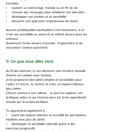
transition
• soutenir un animal âgé, malade ou en fin de vie
• recevoir des messages pour améliorer son bien-être
• développer son intuition et sa sensibilité
• découvrir une approche respectueuse du vivant
Aucune prédisposition particulière n’est nécessaire, si ce
n’est une sensibilité au vivant et un intérêt sincère pour les
animaux.
Seulement l’envie sincère d’écouter, d’apprendre et de
rencontrer l’animal autrement.
✨ Ce que vous allez vivre
Au fil des séances, tu vas découvrir une manière nouvelle
d'entrer en relation avec l'animal.
Je te proposerai des pistes simples et accessibles pour
t’aider à t’ancrer, te centrer et créer un espace intérieur
plus calme.
Chacun avance à son rythme : tu pourras explorer ces
pratiques selon ce qui résonne pour toi, et les approfondir
ensuite par ta propre pratique.
Tu apprendras également à :
• ouvrir ton espace intérieur et accueillir les perceptions
intuitives avec plus de clarté
• développer ta sensibilité naturelle grâce à des
exercices progressifs