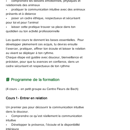
• comprendre les besoins émotionnels, physiques et
relationnels des animaux
• pratiquer la communication intuitive avec des animaux
présents et à distance
• poser un cadre éthique, respectueux et sécurisant
pour toi et pour l’animal
• laisser cette pratique trouver sa place dans ton
quotidien ou ton activité professionnelle
Les quatre cours te donnent les bases essentielles. Pour
développer pleinement ces acquis, tu devras ensuite
t’exercer, pratiquer, affiner ton écoute et laisser la relation
au vivant se déployer à ton rythme.
Chaque étape est guidée avec douceur, bienveillance et
précision, pour que tu avances en confiance, dans un
cadre sécurisant et respectueux de ton rythme
📘 Programme de la formation
(4 cours – en petit groupe au Centre Fleurs de Bach)
Cours 1 - Entrer en relation
Un premier pas pour découvrir la communication intuitive
dans la douceur.
• Comprendre ce qu’est réellement la communication
intuitive
• Développer la présence, l’écoute et la disponibilité
intérieure