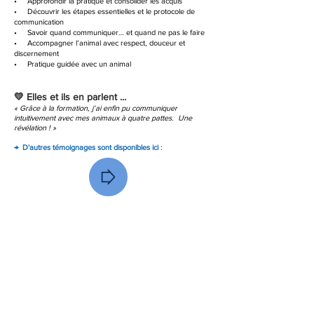
• Approfondir la pratique et consolider les acquis
• Découvrir les étapes essentielles et le protocole de
communication
• Savoir quand communiquer… et quand ne pas le faire
• Accompagner l’animal avec respect, douceur et
discernement
• Pratique guidée avec un animal
💛 Elles et ils en parlent ...​​
« Grâce à la formation, j’ai enfin pu communiquer
intuitivement avec mes animaux à quatre pattes. Une
révélation ! »
→ D'autres témoignages sont disponibles ici :
🌱 Mon éthique
La communication intuitive animale est un espace sacré.
Je veille à :
• respecter profondément l’animal, son rythme et sa
nature
• ne jamais forcer une communication
• transmettre uniquement ce qui est juste et utile