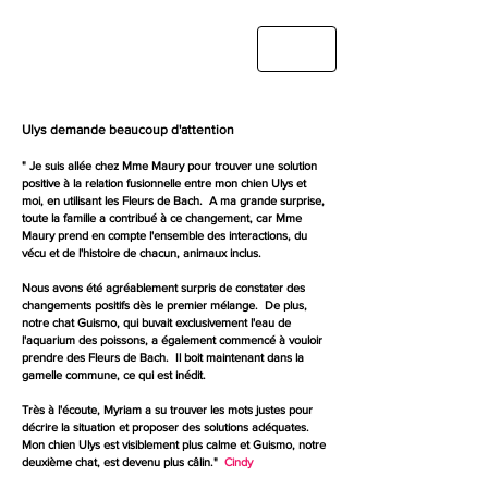
Ulys demande beaucoup d'attention
" Je suis allée chez Mme Maury pour trouver une solution
positive à la relation fusionnelle entre mon chien Ulys et
moi, en utilisant les Fleurs de Bach. A ma grande surprise,
toute la famille a contribué à ce changement, car Mme
Maury prend en compte l'ensemble des interactions, du
vécu et de l'histoire de chacun, animaux inclus.
Nous avons été agréablement surpris de constater des
changements positifs dès le premier mélange. De plus,
notre chat Guismo, qui buvait exclusivement l'eau de
l'aquarium des poissons, a également commencé à vouloir
prendre des Fleurs de Bach. Il boit maintenant dans la
gamelle commune, ce qui est inédit.
Très à l'écoute, Myriam a su trouver les mots justes pour
décrire la situation et proposer des solutions adéquates.
Mon chien Ulys est visiblement plus calme et Guismo, notre
deuxième chat, est devenu plus câlin."
Cindy