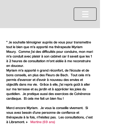
" Je souhaite témoigner auprès de vous pour transmettre
tout le bien que m'a apporté ma thérapeute Myriam
Maury. Comme j'ai des difficultés pour conduire, mon mari
m'a conduit avec plaisir à son cabinet car il savait que les 1
à 2 heures de consultation m'ont aidée à me reconstruire
en douceur.
Myriam m'a apporté n grand réconfort, de l'écoute et de
bons conseils, en plus des Fleurs de Bach. Tout cela m'a
permis d'avancer et d'avoir à nouveau des envies et
objectifs dans ma vie. Grâce à elle, j'ai repris goût à aller
sur ma terrasse et au jardin et à apprécier les joies du
quotidien. Je pratique aussi des exercices de Cohérence
cardiaque. Et cela me fait un bien fou !
Merci encore Myriam. Je vous la conseille vivement. Si
vous avez besoin d'une personne de confiance et
thérapeute à la fois, n'hésitez pas. Les consultations, c’est
à Libramont. »
Martine (69 ans)