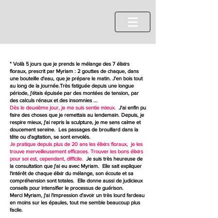
" Voilà 5 jours que je prends le mélange des 7 élixirs
floraux, prescrit par Myriam : 2 gouttes de chaque, dans
une bouteille d'eau, que je prépare le matin. J'en bois tout
au long de la journée.Très fatiguée depuis une longue
période, j'étais
épuisée
par des montées de tension, par
des calculs rénaux et des insomnies ...
Dès le deuxième jour, je me suis sentie mieux.
J'ai enfin pu
faire des choses que je remettais au lendemain. Depuis, je
respire mieux, j'ai repris la sculpture, je me sens calme et
doucement sereine. Les passages de brouillard dans la
tête ou d'agitation, se sont envolés.
Je pratique depuis plus de 20 ans les élixirs floraux, je les
trouve merveilleusement efficaces. Trouver les bons élixirs
pour soi est, cependant, difficile.
Je suis très heureuse de
la consultation que j'ai eu avec Myriam. Elle sait expliquer
l'intérêt de chaque élixir du mélange, son écoute et sa
compréhension sont totales. Elle donne aussi de judicieux
conseils pour intensifier le processus de guérison.
Merci Myriam, j'ai l'impression d'avoir un très lourd fardeau
en moins sur les épaules, tout me semble beaucoup plus
facile.